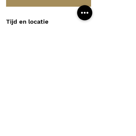
Tijd en locatie
06 okt 2024, 10:00 – 17:30
Melle, Brusselsesteenweg 265, 9090 Melle,
België
Deel dit evenement
Algemeen contact - Eva Zabarylo :
eva@compagniebougie.be