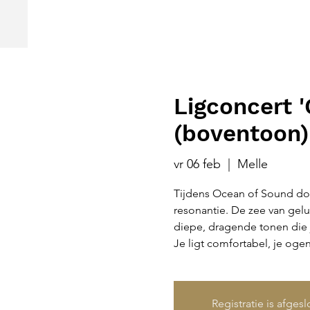
Ligconcert 
(boventoon)
vr 06 feb
  |  
Melle
Tijdens Ocean of Sound dom
resonantie. De zee van gelui
diepe, dragende tonen die 
Je ligt comfortabel, je oge
Registratie is afges