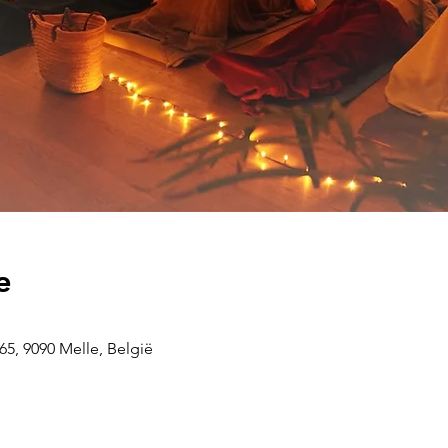
e
5, 9090 Melle, België