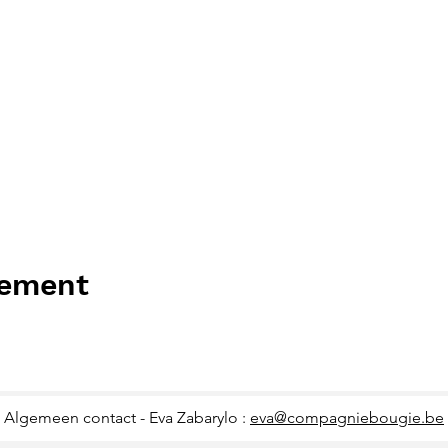
nement
Algemeen contact - Eva Zabarylo :
eva@compagniebougie.be