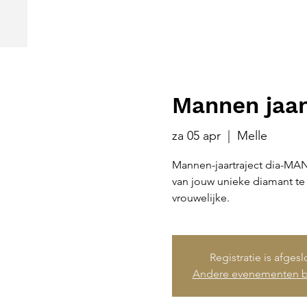
Mannen jaar
za 05 apr
  |  
Melle
Mannen-jaartraject dia-MAN
van jouw unieke diamant te 
vrouwelijke.
Registratie is afges
Andere evenementen b