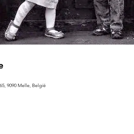
e
5, 9090 Melle, België