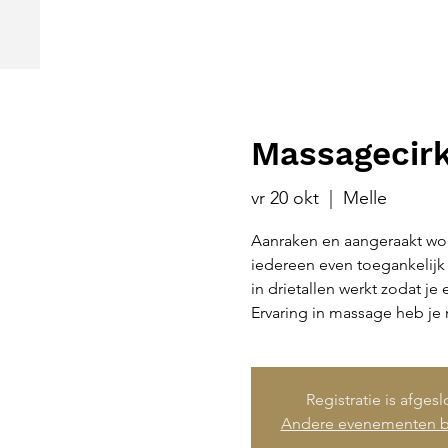
Massagecirk
vr 20 okt
  |  
Melle
Aanraken en aangeraakt word
iedereen even toegankelijk 
in drietallen werkt zodat j
Ervaring in massage heb je 
Registratie is afges
Andere evenementen b