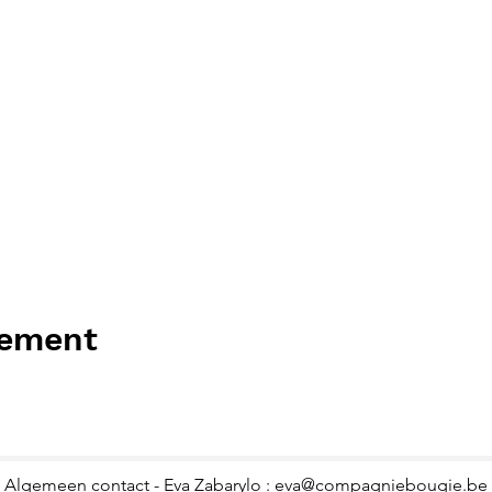
nement
Algemeen contact - Eva Zabarylo :
eva@compagniebougie.be