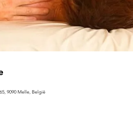
e
5, 9090 Melle, België