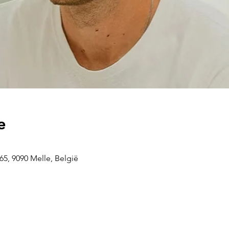
e
5, 9090 Melle, België