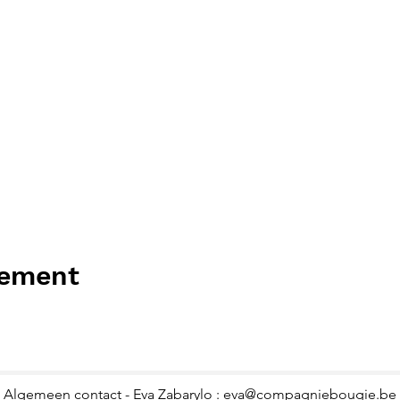
nement
Algemeen contact - Eva Zabarylo :
eva@compagniebougie.be