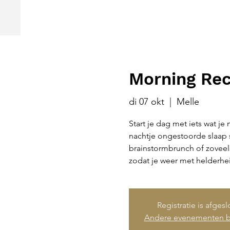
Morning Rec
di 07 okt
  |  
Melle
Start je dag met iets wat je
nachtje ongestoorde slaap
brainstormbrunch of zoveels
zodat je weer met helderhe
Registratie is afges
Andere evenementen b