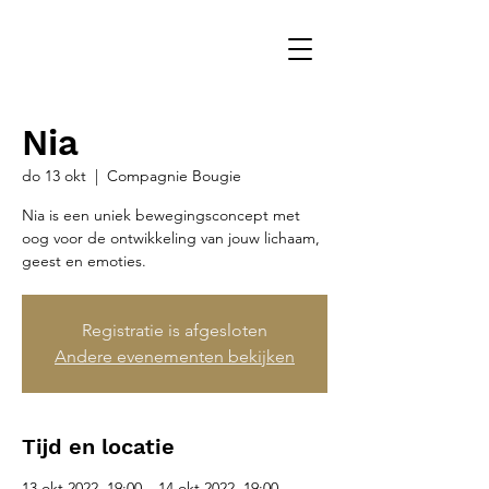
Nia
do 13 okt
  |  
Compagnie Bougie
Nia is een uniek bewegingsconcept met
oog voor de ontwikkeling van jouw lichaam,
geest en emoties.
Registratie is afgesloten
Andere evenementen bekijken
Tijd en locatie
13 okt 2022, 19:00 – 14 okt 2022, 19:00