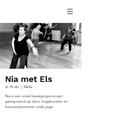
Nia met Els
di 18 okt
  |  
Melle
Nia is een uniek bewegingsconcept
geïnspireerd op dans, krijgskunsten en
bewustzijnsvormen zoals yoga.