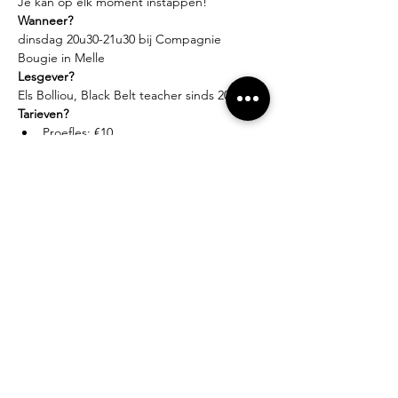
Je kan op elk moment instappen!
Wanneer?
dinsdag 20u30-21u30 bij Compagnie 
Bougie in Melle
Lesgever?
Els Bolliou, Black Belt teacher sinds 2016.
Tarieven?
Proefles: €10
Losse les: € 15
10-lessenkaart: € 120 (20 weken geldig 
en op elke locatie te gebruiken)
CADEAUBON: geef een Nia-ervaring 
cadeau! Contacteer 
Eva
 voor meer 
info…
Inschrijven?
elsbolliou@gmail.com
GSM 0478 99 90 50
www.indriya.be
Meer gedetailleerde info over het ontstaan, 
de voordelen van Nia en zoveel meer vind 
je op 
www.niabelgium.be
!