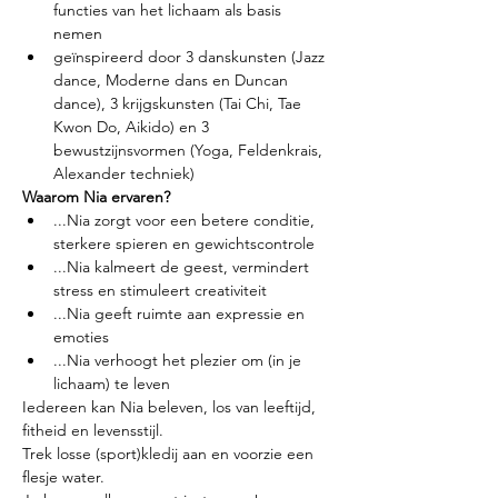
functies van het lichaam als basis 
nemen
geïnspireerd door 3 danskunsten (Jazz 
dance, Moderne dans en Duncan 
dance), 3 krijgskunsten (Tai Chi, Tae 
Kwon Do, Aikido) en 3 
bewustzijnsvormen (Yoga, Feldenkrais, 
Alexander techniek)
Waarom Nia ervaren?
...Nia zorgt voor een betere conditie, 
sterkere spieren en gewichtscontrole
...Nia kalmeert de geest, vermindert 
stress en stimuleert creativiteit
...Nia geeft ruimte aan expressie en 
emoties
...Nia verhoogt het plezier om (in je 
lichaam) te leven
Iedereen kan Nia beleven, los van leeftijd, 
fitheid en levensstijl.
Trek losse (sport)kledij aan en voorzie een 
flesje water.