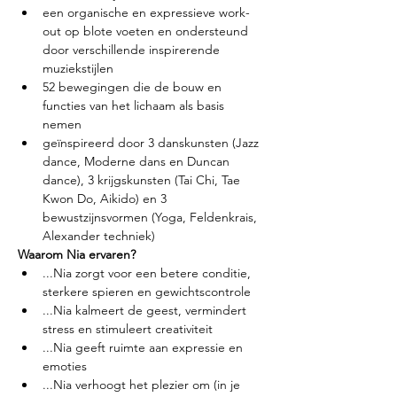
een organische en expressieve work-
out op blote voeten en ondersteund 
door verschillende inspirerende 
muziekstijlen
52 bewegingen die de bouw en 
functies van het lichaam als basis 
nemen
geïnspireerd door 3 danskunsten (Jazz 
dance, Moderne dans en Duncan 
dance), 3 krijgskunsten (Tai Chi, Tae 
Kwon Do, Aikido) en 3 
bewustzijnsvormen (Yoga, Feldenkrais, 
Alexander techniek)
Waarom Nia ervaren?
...Nia zorgt voor een betere conditie, 
sterkere spieren en gewichtscontrole
...Nia kalmeert de geest, vermindert 
stress en stimuleert creativiteit
...Nia geeft ruimte aan expressie en 
emoties
...Nia verhoogt het plezier om (in je 