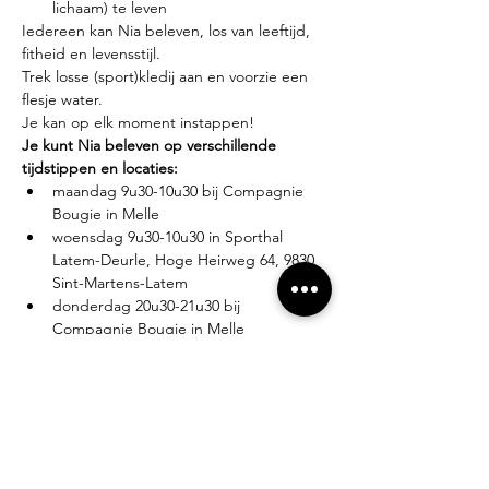
lichaam) te leven
Iedereen kan Nia beleven, los van leeftijd, 
fitheid en levensstijl.
Trek losse (sport)kledij aan en voorzie een 
flesje water.
Je kan op elk moment instappen!
Je kunt Nia beleven op verschillende 
tijdstippen en locaties:
maandag 9u30-10u30 bij Compagnie 
Bougie in Melle
woensdag 9u30-10u30 in Sporthal 
Latem-Deurle, Hoge Heirweg 64, 9830 
Sint-Martens-Latem
donderdag 20u30-21u30 bij 
Compagnie Bougie in Melle
Lesgever?
Eva Zabarylo, eerste Nia-ervaring in 2007, 
gevolgd door de White Belt training in 
2008, Black Belt teacher sinds 2016.
Tarieven?
Proefles: €10