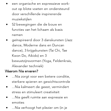
een organische en expressieve work-
out op blote voeten en ondersteund 
door verschillende inspirerende 
muziekstijlen
52 bewegingen die de bouw en 
functies van het lichaam als basis 
nemen
geïnspireerd door 3 danskunsten (Jazz 
dance, Moderne dans en Duncan 
dance), 3 krijgskunsten (Tai Chi, Tae 
Kwon Do, Aikido) en 3 
bewustzijnsvormen (Yoga, Feldenkrais, 
Alexander techniek)
Waarom Nia ervaren?
...Nia zorgt voor een betere conditie, 
sterkere spieren en gewichtscontrole
...Nia kalmeert de geest, vermindert 
stress en stimuleert creativiteit
...Nia geeft ruimte aan expressie en 
emoties
...Nia verhoogt het plezier om (in je 