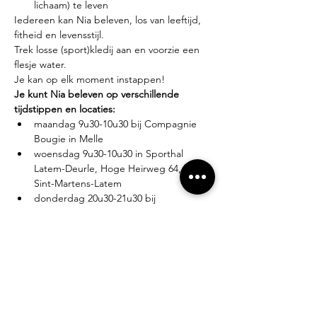
lichaam) te leven
Iedereen kan Nia beleven, los van leeftijd, 
fitheid en levensstijl.
Trek losse (sport)kledij aan en voorzie een 
flesje water.
Je kan op elk moment instappen!
Je kunt Nia beleven op verschillende 
tijdstippen en locaties:
maandag 9u30-10u30 bij Compagnie 
Bougie in Melle
woensdag 9u30-10u30 in Sporthal 
Latem-Deurle, Hoge Heirweg 64, 9830 
Sint-Martens-Latem
donderdag 20u30-21u30 bij 
Compagnie Bougie in Melle
Lesgever?
Eva Zabarylo, eerste Nia-ervaring in 2007, 
gevolgd door de White Belt training in 
2008, Black Belt teacher sinds 2016.
Tarieven?
Proefles: €10