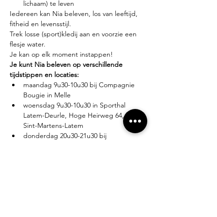
lichaam) te leven
Iedereen kan Nia beleven, los van leeftijd, 
fitheid en levensstijl.
Trek losse (sport)kledij aan en voorzie een 
flesje water.
Je kan op elk moment instappen!
Je kunt Nia beleven op verschillende 
tijdstippen en locaties:
maandag 9u30-10u30 bij Compagnie 
Bougie in Melle
woensdag 9u30-10u30 in Sporthal 
Latem-Deurle, Hoge Heirweg 64, 9830 
Sint-Martens-Latem
donderdag 20u30-21u30 bij 
Compagnie Bougie in Melle
Lesgever?
Eva Zabarylo, eerste Nia-ervaring in 2007, 
gevolgd door de White Belt training in 
2008, Black Belt teacher sinds 2016.
Tarieven?
Proefles: €10