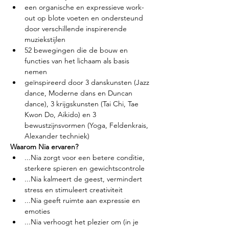
een organische en expressieve work-
out op blote voeten en ondersteund 
door verschillende inspirerende 
muziekstijlen
52 bewegingen die de bouw en 
functies van het lichaam als basis 
nemen
geïnspireerd door 3 danskunsten (Jazz 
dance, Moderne dans en Duncan 
dance), 3 krijgskunsten (Tai Chi, Tae 
Kwon Do, Aikido) en 3 
bewustzijnsvormen (Yoga, Feldenkrais, 
Alexander techniek)
Waarom Nia ervaren?
...Nia zorgt voor een betere conditie, 
sterkere spieren en gewichtscontrole
...Nia kalmeert de geest, vermindert 
stress en stimuleert creativiteit
...Nia geeft ruimte aan expressie en 
emoties
...Nia verhoogt het plezier om (in je 