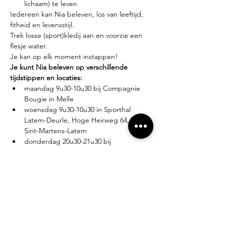
lichaam) te leven
Iedereen kan Nia beleven, los van leeftijd, 
fitheid en levensstijl.
Trek losse (sport)kledij aan en voorzie een 
flesje water.
Je kan op elk moment instappen!
Je kunt Nia beleven op verschillende 
tijdstippen en locaties:
maandag 9u30-10u30 bij Compagnie 
Bougie in Melle
woensdag 9u30-10u30 in Sporthal 
Latem-Deurle, Hoge Heirweg 64, 9830 
Sint-Martens-Latem
donderdag 20u30-21u30 bij 
Compagnie Bougie in Melle
Lesgever?
Eva Zabarylo, eerste Nia-ervaring in 2007, 
gevolgd door de White Belt training in 
2008, Black Belt teacher sinds 2016.
Tarieven?
Proefles: €10