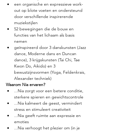
een organische en expressieve work-
out op blote voeten en ondersteund 
door verschillende inspirerende 
muziekstijlen
52 bewegingen die de bouw en 
functies van het lichaam als basis 
nemen
geïnspireerd door 3 danskunsten (Jazz 
dance, Moderne dans en Duncan 
dance), 3 krijgskunsten (Tai Chi, Tae 
Kwon Do, Aikido) en 3 
bewustzijnsvormen (Yoga, Feldenkrais, 
Alexander techniek)
Waarom Nia ervaren?
...Nia zorgt voor een betere conditie, 
sterkere spieren en gewichtscontrole
...Nia kalmeert de geest, vermindert 
stress en stimuleert creativiteit
...Nia geeft ruimte aan expressie en 
emoties
...Nia verhoogt het plezier om (in je 