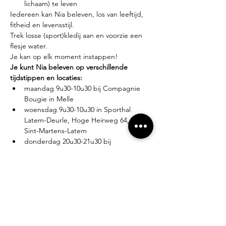
lichaam) te leven
Iedereen kan Nia beleven, los van leeftijd, 
fitheid en levensstijl.
Trek losse (sport)kledij aan en voorzie een 
flesje water.
Je kan op elk moment instappen!
Je kunt Nia beleven op verschillende 
tijdstippen en locaties:
maandag 9u30-10u30 bij Compagnie 
Bougie in Melle
woensdag 9u30-10u30 in Sporthal 
Latem-Deurle, Hoge Heirweg 64, 9830 
Sint-Martens-Latem
donderdag 20u30-21u30 bij 
Compagnie Bougie in Melle
Lesgever?
Eva Zabarylo, eerste Nia-ervaring in 2007, 
gevolgd door de White Belt training in 
2008, Black Belt teacher sinds 2016.
Tarieven?
Proefles: €10