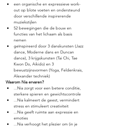
een organische en expressieve work-
out op blote voeten en ondersteund 
door verschillende inspirerende 
muziekstijlen
52 bewegingen die de bouw en 
functies van het lichaam als basis 
nemen
geïnspireerd door 3 danskunsten (Jazz 
dance, Moderne dans en Duncan 
dance), 3 krijgskunsten (Tai Chi, Tae 
Kwon Do, Aikido) en 3 
bewustzijnsvormen (Yoga, Feldenkrais, 
Alexander techniek)
Waarom Nia ervaren?
...Nia zorgt voor een betere conditie, 
sterkere spieren en gewichtscontrole
...Nia kalmeert de geest, vermindert 
stress en stimuleert creativiteit
...Nia geeft ruimte aan expressie en 
emoties
...Nia verhoogt het plezier om (in je 