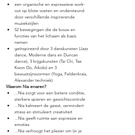
een organische en expressieve work-
out op blote voeten en ondersteund 
door verschillende inspirerende 
muziekstijlen
52 bewegingen die de bouw en 
functies van het lichaam als basis 
nemen
geïnspireerd door 3 danskunsten (Jazz 
dance, Moderne dans en Duncan 
dance), 3 krijgskunsten (Tai Chi, Tae 
Kwon Do, Aikido) en 3 
bewustzijnsvormen (Yoga, Feldenkrais, 
Alexander techniek)
Waarom Nia ervaren?
...Nia zorgt voor een betere conditie, 
sterkere spieren en gewichtscontrole
...Nia kalmeert de geest, vermindert 
stress en stimuleert creativiteit
...Nia geeft ruimte aan expressie en 
emoties
...Nia verhoogt het plezier om (in je 