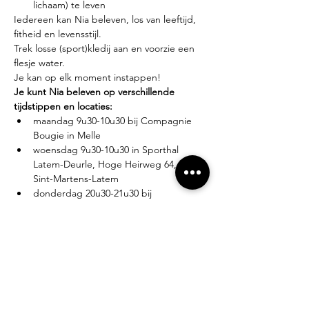
lichaam) te leven
Iedereen kan Nia beleven, los van leeftijd, 
fitheid en levensstijl.
Trek losse (sport)kledij aan en voorzie een 
flesje water.
Je kan op elk moment instappen!
Je kunt Nia beleven op verschillende 
tijdstippen en locaties:
maandag 9u30-10u30 bij Compagnie 
Bougie in Melle
woensdag 9u30-10u30 in Sporthal 
Latem-Deurle, Hoge Heirweg 64, 9830 
Sint-Martens-Latem
donderdag 20u30-21u30 bij 
Compagnie Bougie in Melle
Lesgever?
Eva Zabarylo, eerste Nia-ervaring in 2007, 
gevolgd door de White Belt training in 
2008, Black Belt teacher sinds 2016.
Tarieven?
Proefles: €10