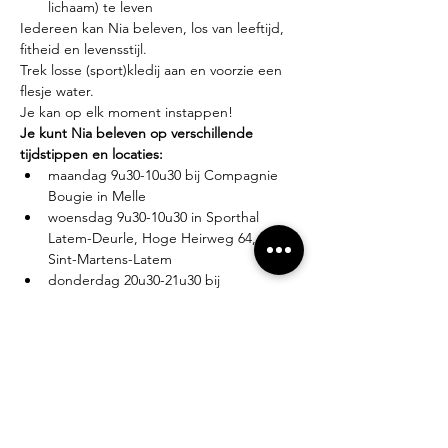
lichaam) te leven
Iedereen kan Nia beleven, los van leeftijd, 
fitheid en levensstijl.
Trek losse (sport)kledij aan en voorzie een 
flesje water.
Je kan op elk moment instappen!
Je kunt Nia beleven op verschillende 
tijdstippen en locaties:
maandag 9u30-10u30 bij Compagnie 
Bougie in Melle
woensdag 9u30-10u30 in Sporthal 
Latem-Deurle, Hoge Heirweg 64, 9830 
Sint-Martens-Latem
donderdag 20u30-21u30 bij 
Compagnie Bougie in Melle
Lesgever?
Eva Zabarylo, eerste Nia-ervaring in 2007, 
gevolgd door de White Belt training in 
2008, Black Belt teacher sinds 2016.
Tarieven?
Proefles: €10