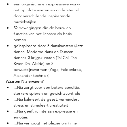
een organische en expressieve work-
out op blote voeten en ondersteund 
door verschillende inspirerende 
muziekstijlen
52 bewegingen die de bouw en 
functies van het lichaam als basis 
nemen
geïnspireerd door 3 danskunsten (Jazz 
dance, Moderne dans en Duncan 
dance), 3 krijgskunsten (Tai Chi, Tae 
Kwon Do, Aikido) en 3 
bewustzijnsvormen (Yoga, Feldenkrais, 
Alexander techniek)
Waarom Nia ervaren?
...Nia zorgt voor een betere conditie, 
sterkere spieren en gewichtscontrole
...Nia kalmeert de geest, vermindert 
stress en stimuleert creativiteit
...Nia geeft ruimte aan expressie en 
emoties
...Nia verhoogt het plezier om (in je 