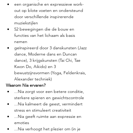
een organische en expressieve work-
out op blote voeten en ondersteund 
door verschillende inspirerende 
muziekstijlen
52 bewegingen die de bouw en 
functies van het lichaam als basis 
nemen
geïnspireerd door 3 danskunsten (Jazz 
dance, Moderne dans en Duncan 
dance), 3 krijgskunsten (Tai Chi, Tae 
Kwon Do, Aikido) en 3 
bewustzijnsvormen (Yoga, Feldenkrais, 
Alexander techniek)
Waarom Nia ervaren?
...Nia zorgt voor een betere conditie, 
sterkere spieren en gewichtscontrole
...Nia kalmeert de geest, vermindert 
stress en stimuleert creativiteit
...Nia geeft ruimte aan expressie en 
emoties
...Nia verhoogt het plezier om (in je 