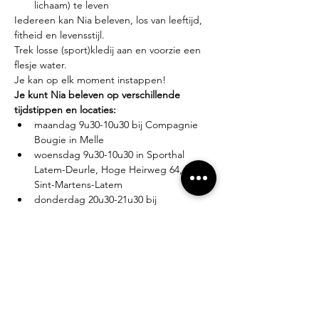
lichaam) te leven
Iedereen kan Nia beleven, los van leeftijd, 
fitheid en levensstijl.
Trek losse (sport)kledij aan en voorzie een 
flesje water.
Je kan op elk moment instappen!
Je kunt Nia beleven op verschillende 
tijdstippen en locaties:
maandag 9u30-10u30 bij Compagnie 
Bougie in Melle
woensdag 9u30-10u30 in Sporthal 
Latem-Deurle, Hoge Heirweg 64, 9830 
Sint-Martens-Latem
donderdag 20u30-21u30 bij 
Compagnie Bougie in Melle
Lesgever?
Eva Zabarylo, eerste Nia-ervaring in 2007, 
gevolgd door de White Belt training in 
2008, Black Belt teacher sinds 2016.
Tarieven?
Proefles: €10