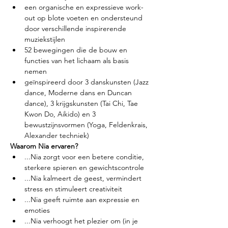
een organische en expressieve work-
out op blote voeten en ondersteund 
door verschillende inspirerende 
muziekstijlen
52 bewegingen die de bouw en 
functies van het lichaam als basis 
nemen
geïnspireerd door 3 danskunsten (Jazz 
dance, Moderne dans en Duncan 
dance), 3 krijgskunsten (Tai Chi, Tae 
Kwon Do, Aikido) en 3 
bewustzijnsvormen (Yoga, Feldenkrais, 
Alexander techniek)
Waarom Nia ervaren?
...Nia zorgt voor een betere conditie, 
sterkere spieren en gewichtscontrole
...Nia kalmeert de geest, vermindert 
stress en stimuleert creativiteit
...Nia geeft ruimte aan expressie en 
emoties
...Nia verhoogt het plezier om (in je 