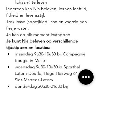
lichaam) te leven
Iedereen kan Nia beleven, los van leeftijd, 
fitheid en levensstijl.
Trek losse (sport)kledij aan en voorzie een 
flesje water.
Je kan op elk moment instappen!
Je kunt Nia beleven op verschillende 
tijdstippen en locaties:
maandag 9u30-10u30 bij Compagnie 
Bougie in Melle
woensdag 9u30-10u30 in Sporthal 
Latem-Deurle, Hoge Heirweg 64, 9830 
Sint-Martens-Latem
donderdag 20u30-21u30 bij 
Compagnie Bougie in Melle
Lesgever?
Eva Zabarylo, eerste Nia-ervaring in 2007, 
gevolgd door de White Belt training in 
2008, Black Belt teacher sinds 2016.
Tarieven?
Proefles: €10