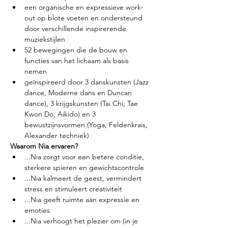
een organische en expressieve work-
out op blote voeten en ondersteund 
door verschillende inspirerende 
muziekstijlen
52 bewegingen die de bouw en 
functies van het lichaam als basis 
nemen
geïnspireerd door 3 danskunsten (Jazz 
dance, Moderne dans en Duncan 
dance), 3 krijgskunsten (Tai Chi, Tae 
Kwon Do, Aikido) en 3 
bewustzijnsvormen (Yoga, Feldenkrais, 
Alexander techniek)
Waarom Nia ervaren?
...Nia zorgt voor een betere conditie, 
sterkere spieren en gewichtscontrole
...Nia kalmeert de geest, vermindert 
stress en stimuleert creativiteit
...Nia geeft ruimte aan expressie en 
emoties
...Nia verhoogt het plezier om (in je 