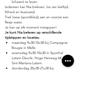
lichaam) te leven
Iedereen kan Nia beleven, los van leeftijd, 
fitheid en levensstijl.
Trek losse (sport)kledij aan en voorzie een 
flesje water.
Je kan op elk moment instappen!
Je kunt Nia beleven op verschillende 
tijdstippen en locaties:
maandag 9u30-10u30 bij Compagnie 
Bougie in Melle
woensdag 9u30-10u30 in Sporthal 
Latem-Deurle, Hoge Heirweg 64, 9830 
Sint-Martens-Latem
donderdag 20u30-21u30 bij 
Compagnie Bougie in Melle
Lesgever?
Eva Zabarylo, eerste Nia-ervaring in 2007, 
gevolgd door de White Belt training in 
2008, Black Belt teacher sinds 2016.
Tarieven?
Proefles: €10