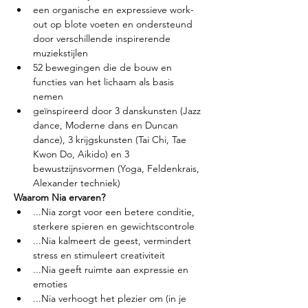
een organische en expressieve work-
out op blote voeten en ondersteund 
door verschillende inspirerende 
muziekstijlen
52 bewegingen die de bouw en 
functies van het lichaam als basis 
nemen
geïnspireerd door 3 danskunsten (Jazz 
dance, Moderne dans en Duncan 
dance), 3 krijgskunsten (Tai Chi, Tae 
Kwon Do, Aikido) en 3 
bewustzijnsvormen (Yoga, Feldenkrais, 
Alexander techniek)
Waarom Nia ervaren?
...Nia zorgt voor een betere conditie, 
sterkere spieren en gewichtscontrole
...Nia kalmeert de geest, vermindert 
stress en stimuleert creativiteit
...Nia geeft ruimte aan expressie en 
emoties
...Nia verhoogt het plezier om (in je 