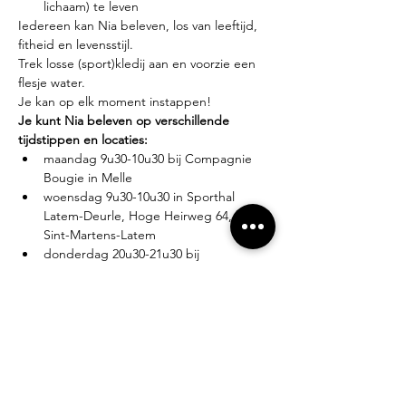
lichaam) te leven
Iedereen kan Nia beleven, los van leeftijd, 
fitheid en levensstijl.
Trek losse (sport)kledij aan en voorzie een 
flesje water.
Je kan op elk moment instappen!
Je kunt Nia beleven op verschillende 
tijdstippen en locaties:
maandag 9u30-10u30 bij Compagnie 
Bougie in Melle
woensdag 9u30-10u30 in Sporthal 
Latem-Deurle, Hoge Heirweg 64, 9830 
Sint-Martens-Latem
donderdag 20u30-21u30 bij 
Compagnie Bougie in Melle
Lesgever?
Eva Zabarylo, eerste Nia-ervaring in 2007, 
gevolgd door de White Belt training in 
2008, Black Belt teacher sinds 2016.
Tarieven?
Proefles: €10