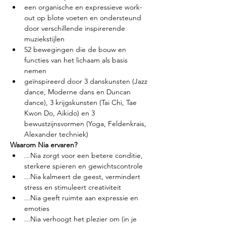
een organische en expressieve work-
out op blote voeten en ondersteund 
door verschillende inspirerende 
muziekstijlen
52 bewegingen die de bouw en 
functies van het lichaam als basis 
nemen
geïnspireerd door 3 danskunsten (Jazz 
dance, Moderne dans en Duncan 
dance), 3 krijgskunsten (Tai Chi, Tae 
Kwon Do, Aikido) en 3 
bewustzijnsvormen (Yoga, Feldenkrais, 
Alexander techniek)
Waarom Nia ervaren?
...Nia zorgt voor een betere conditie, 
sterkere spieren en gewichtscontrole
...Nia kalmeert de geest, vermindert 
stress en stimuleert creativiteit
...Nia geeft ruimte aan expressie en 
emoties
...Nia verhoogt het plezier om (in je 