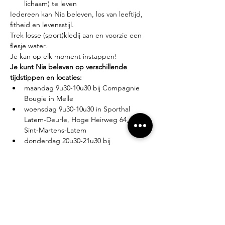
lichaam) te leven
Iedereen kan Nia beleven, los van leeftijd, 
fitheid en levensstijl.
Trek losse (sport)kledij aan en voorzie een 
flesje water.
Je kan op elk moment instappen!
Je kunt Nia beleven op verschillende 
tijdstippen en locaties:
maandag 9u30-10u30 bij Compagnie 
Bougie in Melle
woensdag 9u30-10u30 in Sporthal 
Latem-Deurle, Hoge Heirweg 64, 9830 
Sint-Martens-Latem
donderdag 20u30-21u30 bij 
Compagnie Bougie in Melle
Lesgever?
Eva Zabarylo, eerste Nia-ervaring in 2007, 
gevolgd door de White Belt training in 
2008, Black Belt teacher sinds 2016.
Tarieven?
Proefles: €10