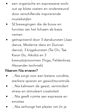
een organische en expressieve work-
out op blote voeten en ondersteund 
door verschillende inspirerende 
muziekstijlen
52 bewegingen die de bouw en 
functies van het lichaam als basis 
nemen
geïnspireerd door 3 danskunsten (Jazz 
dance, Moderne dans en Duncan 
dance), 3 krijgskunsten (Tai Chi, Tae 
Kwon Do, Aikido) en 3 
bewustzijnsvormen (Yoga, Feldenkrais, 
Alexander techniek)
Waarom Nia ervaren?
...Nia zorgt voor een betere conditie, 
sterkere spieren en gewichtscontrole
...Nia kalmeert de geest, vermindert 
stress en stimuleert creativiteit
...Nia geeft ruimte aan expressie en 
emoties
...Nia verhoogt het plezier om (in je 