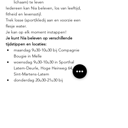
lichaam) te leven
Iedereen kan Nia beleven, los van leeftijd, 
fitheid en levensstijl.
Trek losse (sport)kledij aan en voorzie een 
flesje water.
Je kan op elk moment instappen!
Je kunt Nia beleven op verschillende 
tijdstippen en locaties:
maandag 9u30-10u30 bij Compagnie 
Bougie in Melle
woensdag 9u30-10u30 in Sporthal 
Latem-Deurle, Hoge Heirweg 64, 9830 
Sint-Martens-Latem
donderdag 20u30-21u30 bij 
Compagnie Bougie in Melle
Lesgever?
Eva Zabarylo, eerste Nia-ervaring in 2007, 
gevolgd door de White Belt training in 
2008, Black Belt teacher sinds 2016.
Tarieven?
Proefles: €10