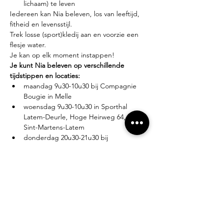
lichaam) te leven
Iedereen kan Nia beleven, los van leeftijd, 
fitheid en levensstijl.
Trek losse (sport)kledij aan en voorzie een 
flesje water.
Je kan op elk moment instappen!
Je kunt Nia beleven op verschillende 
tijdstippen en locaties:
maandag 9u30-10u30 bij Compagnie 
Bougie in Melle
woensdag 9u30-10u30 in Sporthal 
Latem-Deurle, Hoge Heirweg 64, 9830 
Sint-Martens-Latem
donderdag 20u30-21u30 bij 
Compagnie Bougie in Melle
Lesgever?
Eva Zabarylo, eerste Nia-ervaring in 2007, 
gevolgd door de White Belt training in 
2008, Black Belt teacher sinds 2016.
Tarieven?
Proefles: €10