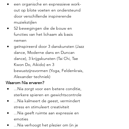
een organische en expressieve work-
out op blote voeten en ondersteund 
door verschillende inspirerende 
muziekstijlen
52 bewegingen die de bouw en 
functies van het lichaam als basis 
nemen
geïnspireerd door 3 danskunsten (Jazz 
dance, Moderne dans en Duncan 
dance), 3 krijgskunsten (Tai Chi, Tae 
Kwon Do, Aikido) en 3 
bewustzijnsvormen (Yoga, Feldenkrais, 
Alexander techniek)
Waarom Nia ervaren?
...Nia zorgt voor een betere conditie, 
sterkere spieren en gewichtscontrole
...Nia kalmeert de geest, vermindert 
stress en stimuleert creativiteit
...Nia geeft ruimte aan expressie en 
emoties
...Nia verhoogt het plezier om (in je 