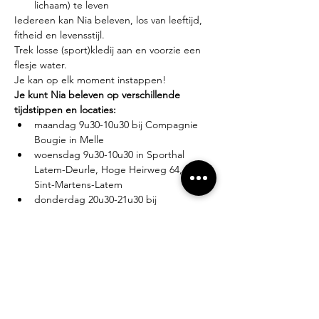
lichaam) te leven
Iedereen kan Nia beleven, los van leeftijd, 
fitheid en levensstijl.
Trek losse (sport)kledij aan en voorzie een 
flesje water.
Je kan op elk moment instappen!
Je kunt Nia beleven op verschillende 
tijdstippen en locaties:
maandag 9u30-10u30 bij Compagnie 
Bougie in Melle
woensdag 9u30-10u30 in Sporthal 
Latem-Deurle, Hoge Heirweg 64, 9830 
Sint-Martens-Latem
donderdag 20u30-21u30 bij 
Compagnie Bougie in Melle
Lesgever?
Eva Zabarylo, eerste Nia-ervaring in 2007, 
gevolgd door de White Belt training in 
2008, Black Belt teacher sinds 2016.
Tarieven?
Proefles: €10