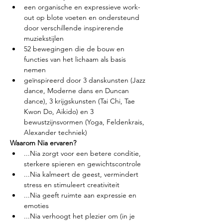
een organische en expressieve work-
out op blote voeten en ondersteund 
door verschillende inspirerende 
muziekstijlen
52 bewegingen die de bouw en 
functies van het lichaam als basis 
nemen
geïnspireerd door 3 danskunsten (Jazz 
dance, Moderne dans en Duncan 
dance), 3 krijgskunsten (Tai Chi, Tae 
Kwon Do, Aikido) en 3 
bewustzijnsvormen (Yoga, Feldenkrais, 
Alexander techniek)
Waarom Nia ervaren?
...Nia zorgt voor een betere conditie, 
sterkere spieren en gewichtscontrole
...Nia kalmeert de geest, vermindert 
stress en stimuleert creativiteit
...Nia geeft ruimte aan expressie en 
emoties
...Nia verhoogt het plezier om (in je 