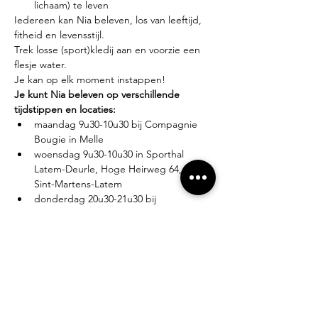
lichaam) te leven
Iedereen kan Nia beleven, los van leeftijd, 
fitheid en levensstijl.
Trek losse (sport)kledij aan en voorzie een 
flesje water.
Je kan op elk moment instappen!
Je kunt Nia beleven op verschillende 
tijdstippen en locaties:
maandag 9u30-10u30 bij Compagnie 
Bougie in Melle
woensdag 9u30-10u30 in Sporthal 
Latem-Deurle, Hoge Heirweg 64, 9830 
Sint-Martens-Latem
donderdag 20u30-21u30 bij 
Compagnie Bougie in Melle
Lesgever?
Eva Zabarylo, eerste Nia-ervaring in 2007, 
gevolgd door de White Belt training in 
2008, Black Belt teacher sinds 2016.
Tarieven?
Proefles: €10