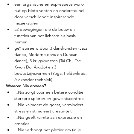
een organische en expressieve work-
out op blote voeten en ondersteund 
door verschillende inspirerende 
muziekstijlen
52 bewegingen die de bouw en 
functies van het lichaam als basis 
nemen
geïnspireerd door 3 danskunsten (Jazz 
dance, Moderne dans en Duncan 
dance), 3 krijgskunsten (Tai Chi, Tae 
Kwon Do, Aikido) en 3 
bewustzijnsvormen (Yoga, Feldenkrais, 
Alexander techniek)
Waarom Nia ervaren?
...Nia zorgt voor een betere conditie, 
sterkere spieren en gewichtscontrole
...Nia kalmeert de geest, vermindert 
stress en stimuleert creativiteit
...Nia geeft ruimte aan expressie en 
emoties
...Nia verhoogt het plezier om (in je 