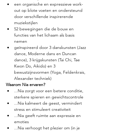
een organische en expressieve work-
out op blote voeten en ondersteund 
door verschillende inspirerende 
muziekstijlen
52 bewegingen die de bouw en 
functies van het lichaam als basis 
nemen
geïnspireerd door 3 danskunsten (Jazz 
dance, Moderne dans en Duncan 
dance), 3 krijgskunsten (Tai Chi, Tae 
Kwon Do, Aikido) en 3 
bewustzijnsvormen (Yoga, Feldenkrais, 
Alexander techniek)
Waarom Nia ervaren?
...Nia zorgt voor een betere conditie, 
sterkere spieren en gewichtscontrole
...Nia kalmeert de geest, vermindert 
stress en stimuleert creativiteit
...Nia geeft ruimte aan expressie en 
emoties
...Nia verhoogt het plezier om (in je 