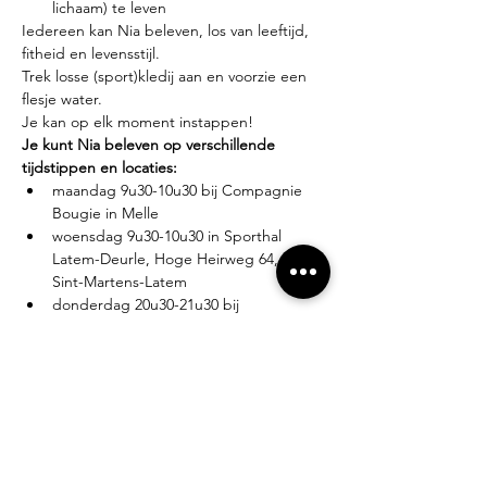
lichaam) te leven
Iedereen kan Nia beleven, los van leeftijd, 
fitheid en levensstijl.
Trek losse (sport)kledij aan en voorzie een 
flesje water.
Je kan op elk moment instappen!
Je kunt Nia beleven op verschillende 
tijdstippen en locaties:
maandag 9u30-10u30 bij Compagnie 
Bougie in Melle
woensdag 9u30-10u30 in Sporthal 
Latem-Deurle, Hoge Heirweg 64, 9830 
Sint-Martens-Latem
donderdag 20u30-21u30 bij 
Compagnie Bougie in Melle
Lesgever?
Eva Zabarylo, eerste Nia-ervaring in 2007, 
gevolgd door de White Belt training in 
2008, Black Belt teacher sinds 2016.
Tarieven?
Proefles: €10