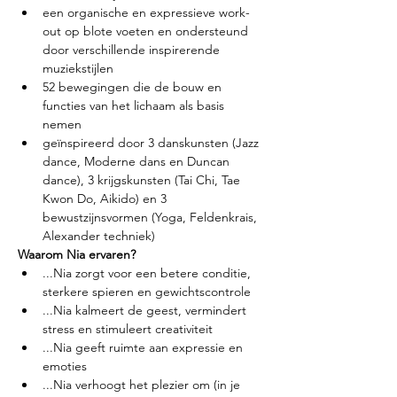
een organische en expressieve work-
out op blote voeten en ondersteund 
door verschillende inspirerende 
muziekstijlen
52 bewegingen die de bouw en 
functies van het lichaam als basis 
nemen
geïnspireerd door 3 danskunsten (Jazz 
dance, Moderne dans en Duncan 
dance), 3 krijgskunsten (Tai Chi, Tae 
Kwon Do, Aikido) en 3 
bewustzijnsvormen (Yoga, Feldenkrais, 
Alexander techniek)
Waarom Nia ervaren?
...Nia zorgt voor een betere conditie, 
sterkere spieren en gewichtscontrole
...Nia kalmeert de geest, vermindert 
stress en stimuleert creativiteit
...Nia geeft ruimte aan expressie en 
emoties
...Nia verhoogt het plezier om (in je 