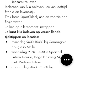
lichaam) te leven
Iedereen kan Nia beleven, los van leeftijd, 
fitheid en levensstijl.
Trek losse (sport)kledij aan en voorzie een 
flesje water.
Je kan op elk moment instappen!
Je kunt Nia beleven op verschillende 
tijdstippen en locaties:
maandag 9u30-10u30 bij Compagnie 
Bougie in Melle
woensdag 9u30-10u30 in Sporthal 
Latem-Deurle, Hoge Heirweg 64, 9830 
Sint-Martens-Latem
donderdag 20u30-21u30 bij 
Compagnie Bougie in Melle
Lesgever?
Eva Zabarylo, eerste Nia-ervaring in 2007, 
gevolgd door de White Belt training in 
2008, Black Belt teacher sinds 2016.
Tarieven?
Proefles: €10