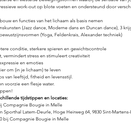
essieve work-out op blote voeten en ondersteund door verschi
ouw en functies van het lichaam als basis nemen
nskunsten (Jazz dance, Moderne dans en Duncan dance), 3 krijgs
bewustzijnsvormen (Yoga, Feldenkrais, Alexander techniek)
etere conditie, sterkere spieren en gewichtscontrole
, vermindert stress en stimuleert creativiteit
 expressie en emoties
ier om (in je lichaam) te leven
 van leeftijd, fitheid en levensstijl.
en voorzie een flesje water.
appen!
hillende tijdstippen en locaties:
j Compagnie Bougie in Melle
n Sporthal Latem-Deurle, Hoge Heirweg 64, 9830 Sint-Martens
 bij Compagnie Bougie in Melle