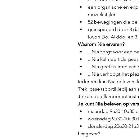
een organische en expr
muziekstijlen
52 bewegingen die de b
geïnspireerd door 3 da
Kwon Do, Aikido) en 3 
Waarom Nia ervaren?
...Nia zorgt voor een b
...Nia kalmeert de geest
...Nia geeft ruimte aan
...Nia verhoogt het plez
Iedereen kan Nia beleven, los
Trek losse (sport)kledij aan 
Je kan op elk moment inst
Je kunt Nia beleven op versc
maandag 9u30-10u30 bi
woensdag 9u30-10u30 i
donderdag 20u30-21u30
Lesgever?