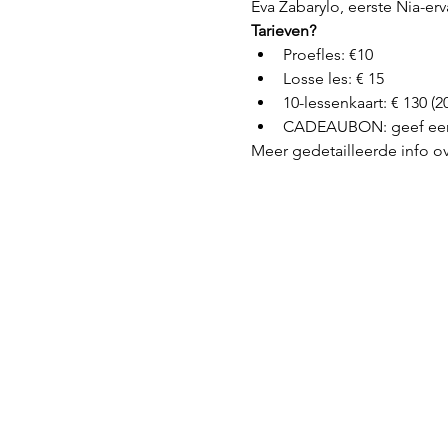
Eva Zabarylo, eerste Nia-erv
Tarieven?
Proefles: €10
Losse les: € 15
10-lessenkaart: € 130 (
CADEAUBON: geef een 
Meer gedetailleerde info ov