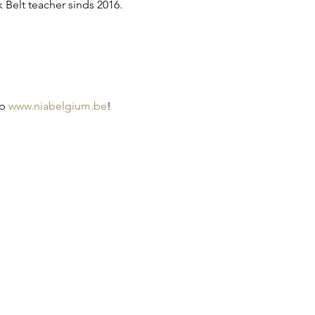
 Belt teacher sinds 2016.
p 
www.niabelgium.be
!