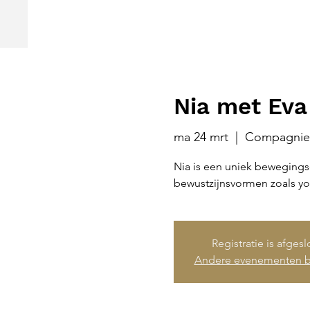
Nia met Eva
ma 24 mrt
  |  
Compagnie
Nia is een uniek bewegings
bewustzijnsvormen zoals yo
Registratie is afges
Andere evenementen b