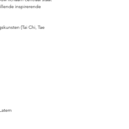
llende inspirerende 
kunsten (Tai Chi, Tae 
-Latem