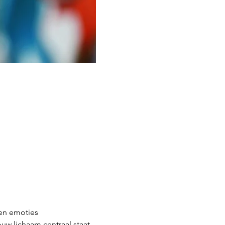
en emoties
uw lichaam centraal staat