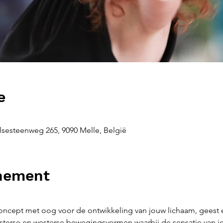
e
sesteenweg 265, 9090 Melle, België
enement
ncept met oog voor de ontwikkeling van jouw lichaam, geest 
terse en westerse bewegingsvormen waarbij de sensatie van jo