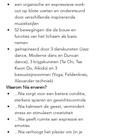
een organische en expressieve work-
out op blote voeten en ondersteund 
door verschillende inspirerende 
muziekstijlen
52 bewegingen die de bouw en 
functies van het lichaam als basis 
nemen
geïnspireerd door 3 danskunsten (Jazz 
dance, Moderne dans en Duncan 
dance), 3 krijgskunsten (Tai Chi, Tae 
Kwon Do, Aikido) en 3 
bewustzijnsvormen (Yoga, Feldenkrais, 
Alexander techniek)
Waarom Nia ervaren?
...Nia zorgt voor een betere conditie, 
sterkere spieren en gewichtscontrole
...Nia kalmeert de geest, vermindert 
stress en stimuleert creativiteit
...Nia geeft ruimte aan expressie en 
emoties
...Nia verhoogt het plezier om (in je 