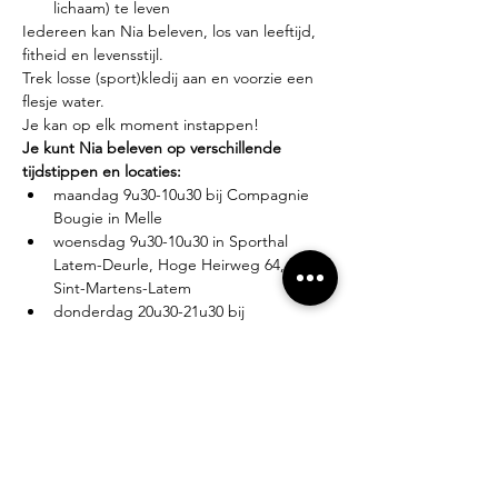
lichaam) te leven
Iedereen kan Nia beleven, los van leeftijd, 
fitheid en levensstijl.
Trek losse (sport)kledij aan en voorzie een 
flesje water.
Je kan op elk moment instappen!
Je kunt Nia beleven op verschillende 
tijdstippen en locaties:
maandag 9u30-10u30 bij Compagnie 
Bougie in Melle
woensdag 9u30-10u30 in Sporthal 
Latem-Deurle, Hoge Heirweg 64, 9830 
Sint-Martens-Latem
donderdag 20u30-21u30 bij 
Compagnie Bougie in Melle
Lesgever?
Eva Zabarylo, eerste Nia-ervaring in 2007, 
gevolgd door de White Belt training in 
2008, Black Belt teacher sinds 2016.
Tarieven?
Proefles: €10