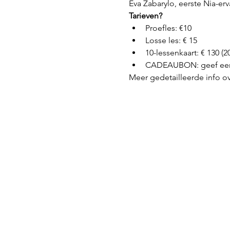
Eva Zabarylo, eerste Nia-erv
Tarieven?
Proefles: €10
Losse les: € 15
10-lessenkaart: € 130 (
CADEAUBON: geef een 
Meer gedetailleerde info ov