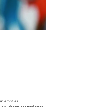
en emoties
uw lichaam centraal staat