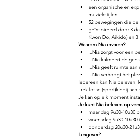
een organische en expr
muziekstijlen
52 bewegingen die de b
geïnspireerd door 3 da
Kwon Do, Aikido) en 3 
Waarom Nia ervaren?
...Nia zorgt voor een b
...Nia kalmeert de geest
...Nia geeft ruimte aan
...Nia verhoogt het plez
Iedereen kan Nia beleven, los
Trek losse (sport)kledij aan 
Je kan op elk moment inst
Je kunt Nia beleven op versc
maandag 9u30-10u30 bi
woensdag 9u30-10u30 i
donderdag 20u30-21u30
Lesgever?