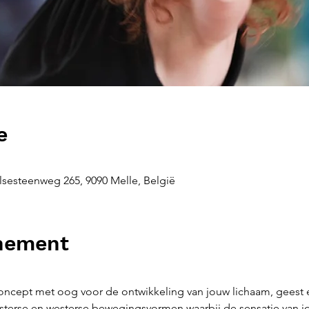
e
sesteenweg 265, 9090 Melle, België
enement
ncept met oog voor de ontwikkeling van jouw lichaam, geest 
terse en westerse bewegingsvormen waarbij de sensatie van jo