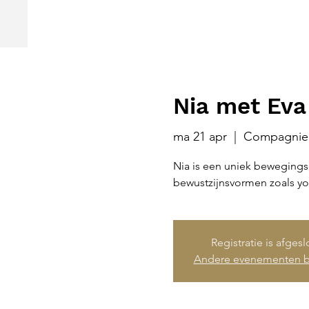
Nia met Eva
ma 21 apr
  |  
Compagnie
Nia is een uniek bewegings
bewustzijnsvormen zoals yo
Registratie is afges
Andere evenementen b