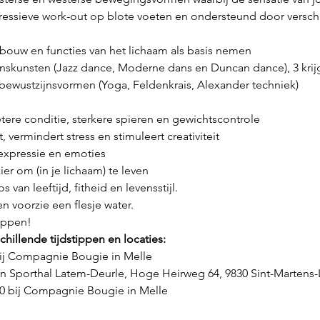
essieve work-out op blote voeten en ondersteund door verschi
ouw en functies van het lichaam als basis nemen
nskunsten (Jazz dance, Moderne dans en Duncan dance), 3 krijgs
bewustzijnsvormen (Yoga, Feldenkrais, Alexander techniek)
etere conditie, sterkere spieren en gewichtscontrole
, vermindert stress en stimuleert creativiteit
 expressie en emoties
ier om (in je lichaam) te leven
 van leeftijd, fitheid en levensstijl.
en voorzie een flesje water.
appen!
hillende tijdstippen en locaties:
j Compagnie Bougie in Melle
n Sporthal Latem-Deurle, Hoge Heirweg 64, 9830 Sint-Martens
 bij Compagnie Bougie in Melle