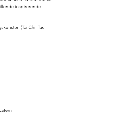
llende inspirerende 
kunsten (Tai Chi, Tae 
-Latem