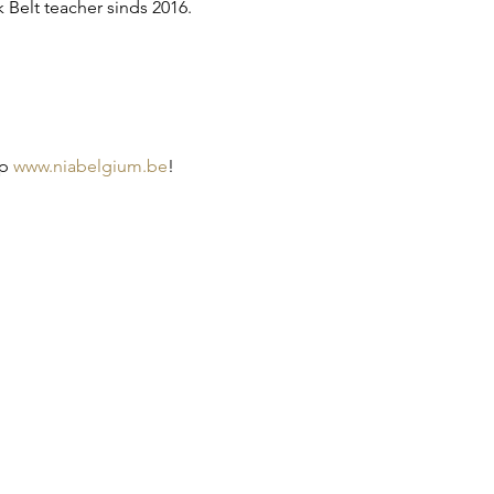
 Belt teacher sinds 2016.
p 
www.niabelgium.be
!