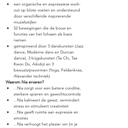
een organische en expressieve work-
out op blote voeten en ondersteund 
door verschillende inspirerende 
muziekstijlen
52 bewegingen die de bouw en 
functies van het lichaam als basis 
nemen
geïnspireerd door 3 danskunsten (Jazz 
dance, Moderne dans en Duncan 
dance), 3 krijgskunsten (Tai Chi, Tae 
Kwon Do, Aikido) en 3 
bewustzijnsvormen (Yoga, Feldenkrais, 
Alexander techniek)
Waarom Nia ervaren?
...Nia zorgt voor een betere conditie, 
sterkere spieren en gewichtscontrole
...Nia kalmeert de geest, vermindert 
stress en stimuleert creativiteit
...Nia geeft ruimte aan expressie en 
emoties
...Nia verhoogt het plezier om (in je 