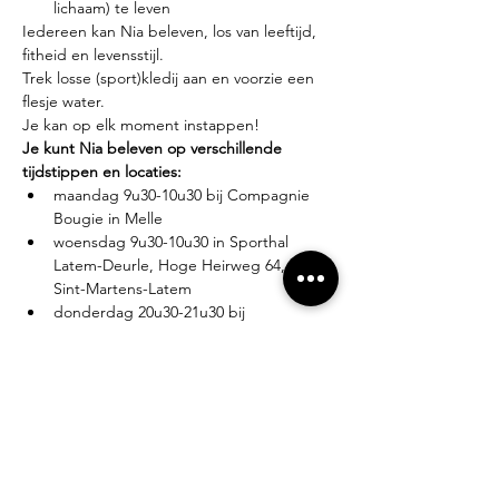
lichaam) te leven
Iedereen kan Nia beleven, los van leeftijd, 
fitheid en levensstijl.
Trek losse (sport)kledij aan en voorzie een 
flesje water.
Je kan op elk moment instappen!
Je kunt Nia beleven op verschillende 
tijdstippen en locaties:
maandag 9u30-10u30 bij Compagnie 
Bougie in Melle
woensdag 9u30-10u30 in Sporthal 
Latem-Deurle, Hoge Heirweg 64, 9830 
Sint-Martens-Latem
donderdag 20u30-21u30 bij 
Compagnie Bougie in Melle
Lesgever?
Eva Zabarylo, eerste Nia-ervaring in 2007, 
gevolgd door de White Belt training in 
2008, Black Belt teacher sinds 2016.
Tarieven?
Proefles: €10