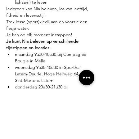
lichaam) te leven
Iedereen kan Nia beleven, los van leeftijd, 
fitheid en levensstijl.
Trek losse (sport)kledij aan en voorzie een 
flesje water.
Je kan op elk moment instappen!
Je kunt Nia beleven op verschillende 
tijdstippen en locaties:
maandag 9u30-10u30 bij Compagnie 
Bougie in Melle
woensdag 9u30-10u30 in Sporthal 
Latem-Deurle, Hoge Heirweg 64, 9830 
Sint-Martens-Latem
donderdag 20u30-21u30 bij 
Compagnie Bougie in Melle
Lesgever?
Eva Zabarylo, eerste Nia-ervaring in 2007, 
gevolgd door de White Belt training in 
2008, Black Belt teacher sinds 2016.
Tarieven?
Proefles: €10