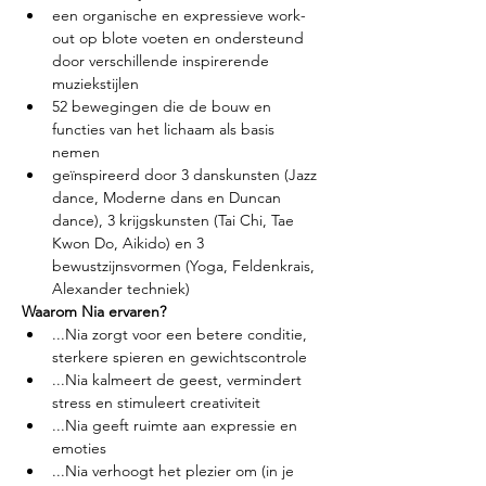
een organische en expressieve work-
out op blote voeten en ondersteund 
door verschillende inspirerende 
muziekstijlen
52 bewegingen die de bouw en 
functies van het lichaam als basis 
nemen
geïnspireerd door 3 danskunsten (Jazz 
dance, Moderne dans en Duncan 
dance), 3 krijgskunsten (Tai Chi, Tae 
Kwon Do, Aikido) en 3 
bewustzijnsvormen (Yoga, Feldenkrais, 
Alexander techniek)
Waarom Nia ervaren?
...Nia zorgt voor een betere conditie, 
sterkere spieren en gewichtscontrole
...Nia kalmeert de geest, vermindert 
stress en stimuleert creativiteit
...Nia geeft ruimte aan expressie en 
emoties
...Nia verhoogt het plezier om (in je 