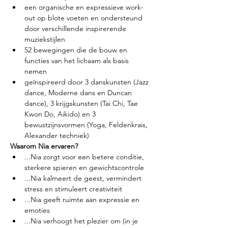
een organische en expressieve work-
out op blote voeten en ondersteund 
door verschillende inspirerende 
muziekstijlen
52 bewegingen die de bouw en 
functies van het lichaam als basis 
nemen
geïnspireerd door 3 danskunsten (Jazz 
dance, Moderne dans en Duncan 
dance), 3 krijgskunsten (Tai Chi, Tae 
Kwon Do, Aikido) en 3 
bewustzijnsvormen (Yoga, Feldenkrais, 
Alexander techniek)
Waarom Nia ervaren?
...Nia zorgt voor een betere conditie, 
sterkere spieren en gewichtscontrole
...Nia kalmeert de geest, vermindert 
stress en stimuleert creativiteit
...Nia geeft ruimte aan expressie en 
emoties
...Nia verhoogt het plezier om (in je 