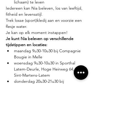
lichaam) te leven
Iedereen kan Nia beleven, los van leeftijd, 
fitheid en levensstijl.
Trek losse (sport)kledij aan en voorzie een 
flesje water.
Je kan op elk moment instappen!
Je kunt Nia beleven op verschillende 
tijdstippen en locaties:
maandag 9u30-10u30 bij Compagnie 
Bougie in Melle
woensdag 9u30-10u30 in Sporthal 
Latem-Deurle, Hoge Heirweg 64, 9830 
Sint-Martens-Latem
donderdag 20u30-21u30 bij 
Compagnie Bougie in Melle
Lesgever?
Eva Zabarylo, eerste Nia-ervaring in 2007, 
gevolgd door de White Belt training in 
2008, Black Belt teacher sinds 2016.
Tarieven?
Proefles: €10