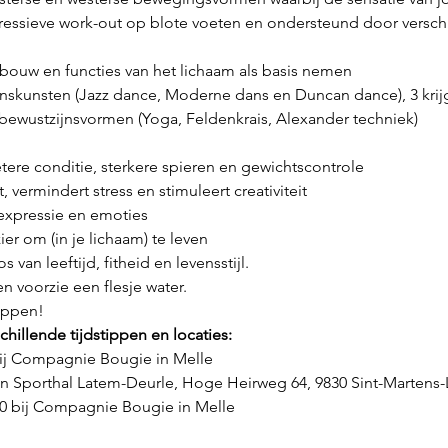
essieve work-out op blote voeten en ondersteund door verschi
ouw en functies van het lichaam als basis nemen
nskunsten (Jazz dance, Moderne dans en Duncan dance), 3 krijgs
bewustzijnsvormen (Yoga, Feldenkrais, Alexander techniek)
etere conditie, sterkere spieren en gewichtscontrole
, vermindert stress en stimuleert creativiteit
 expressie en emoties
ier om (in je lichaam) te leven
 van leeftijd, fitheid en levensstijl.
en voorzie een flesje water.
appen!
hillende tijdstippen en locaties:
j Compagnie Bougie in Melle
n Sporthal Latem-Deurle, Hoge Heirweg 64, 9830 Sint-Martens
 bij Compagnie Bougie in Melle