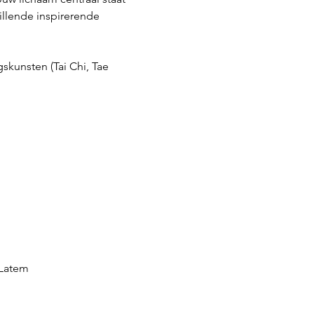
llende inspirerende 
kunsten (Tai Chi, Tae 
-Latem