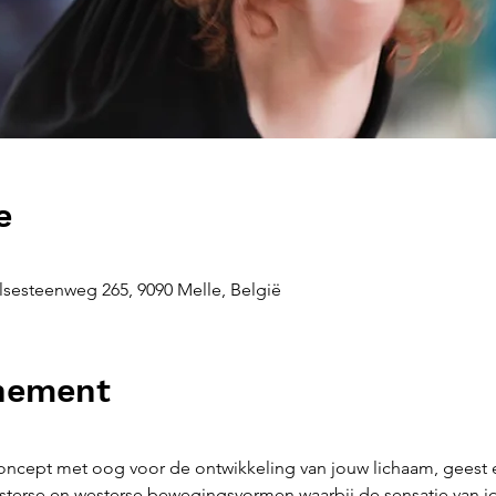
e
sesteenweg 265, 9090 Melle, België
enement
ncept met oog voor de ontwikkeling van jouw lichaam, geest 
terse en westerse bewegingsvormen waarbij de sensatie van jo