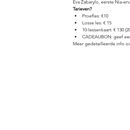
Eva Zabarylo, eerste Nia-erv
Tarieven?
Proefles: €10
Losse les: € 15
10-lessenkaart: € 130 (
CADEAUBON: geef een 
Meer gedetailleerde info ov