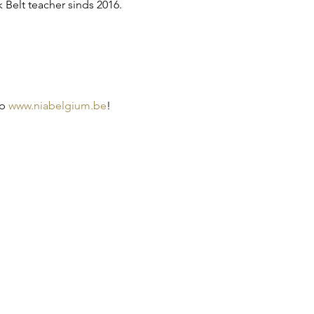
 Belt teacher sinds 2016.
p 
www.niabelgium.be
!