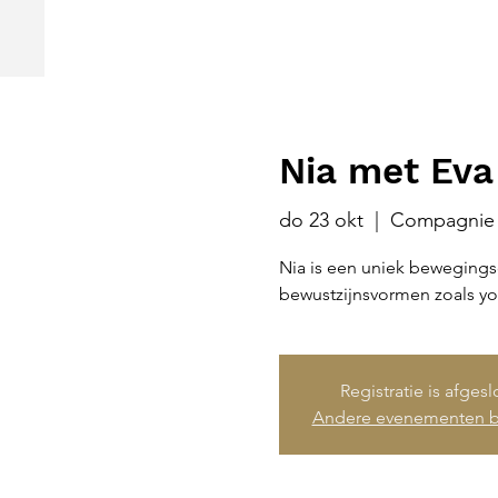
Nia met Eva
do 23 okt
  |  
Compagnie 
Nia is een uniek bewegings
bewustzijnsvormen zoals yo
Registratie is afges
Andere evenementen b