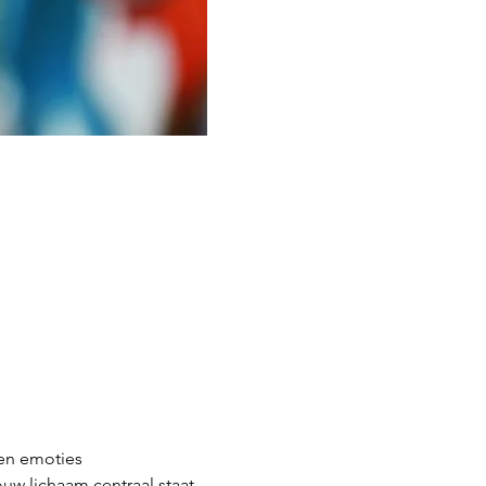
en emoties
uw lichaam centraal staat