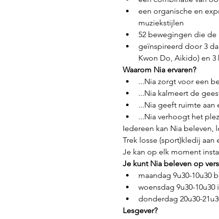
een organische en expr
muziekstijlen
52 bewegingen die de b
geïnspireerd door 3 da
Kwon Do, Aikido) en 3 
Waarom Nia ervaren?
...Nia zorgt voor een b
...Nia kalmeert de geest
...Nia geeft ruimte aan
...Nia verhoogt het plez
Iedereen kan Nia beleven, los
Trek losse (sport)kledij aan 
Je kan op elk moment inst
Je kunt Nia beleven op versc
maandag 9u30-10u30 bi
woensdag 9u30-10u30 i
donderdag 20u30-21u30
Lesgever?