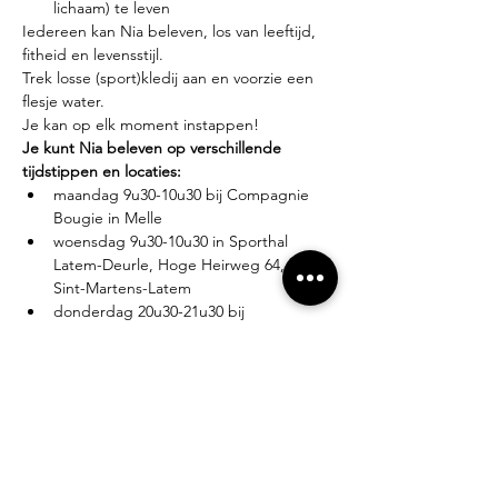
lichaam) te leven
Iedereen kan Nia beleven, los van leeftijd, 
fitheid en levensstijl.
Trek losse (sport)kledij aan en voorzie een 
flesje water.
Je kan op elk moment instappen!
Je kunt Nia beleven op verschillende 
tijdstippen en locaties:
maandag 9u30-10u30 bij Compagnie 
Bougie in Melle
woensdag 9u30-10u30 in Sporthal 
Latem-Deurle, Hoge Heirweg 64, 9830 
Sint-Martens-Latem
donderdag 20u30-21u30 bij 
Compagnie Bougie in Melle
Lesgever?
Eva Zabarylo, eerste Nia-ervaring in 2007, 
gevolgd door de White Belt training in 
2008, Black Belt teacher sinds 2016.
Tarieven?
Proefles: €10