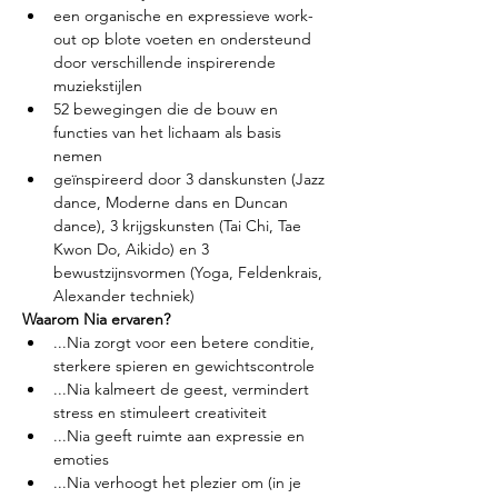
een organische en expressieve work-
out op blote voeten en ondersteund 
door verschillende inspirerende 
muziekstijlen
52 bewegingen die de bouw en 
functies van het lichaam als basis 
nemen
geïnspireerd door 3 danskunsten (Jazz 
dance, Moderne dans en Duncan 
dance), 3 krijgskunsten (Tai Chi, Tae 
Kwon Do, Aikido) en 3 
bewustzijnsvormen (Yoga, Feldenkrais, 
Alexander techniek)
Waarom Nia ervaren?
...Nia zorgt voor een betere conditie, 
sterkere spieren en gewichtscontrole
...Nia kalmeert de geest, vermindert 
stress en stimuleert creativiteit
...Nia geeft ruimte aan expressie en 
emoties
...Nia verhoogt het plezier om (in je 