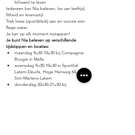
lichaam) te leven
Iedereen kan Nia beleven, los van leeftijd, 
fitheid en levensstijl.
Trek losse (sport)kledij aan en voorzie een 
flesje water.
Je kan op elk moment instappen!
Je kunt Nia beleven op verschillende 
tijdstippen en locaties:
maandag 9u30-10u30 bij Compagnie 
Bougie in Melle
woensdag 9u30-10u30 in Sporthal 
Latem-Deurle, Hoge Heirweg 64, 9830 
Sint-Martens-Latem
donderdag 20u30-21u30 bij 
Compagnie Bougie in Melle
Lesgever?
Eva Zabarylo, eerste Nia-ervaring in 2007, 
gevolgd door de White Belt training in 
2008, Black Belt teacher sinds 2016.
Tarieven?
Proefles: €10