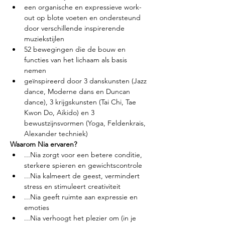
een organische en expressieve work-
out op blote voeten en ondersteund 
door verschillende inspirerende 
muziekstijlen
52 bewegingen die de bouw en 
functies van het lichaam als basis 
nemen
geïnspireerd door 3 danskunsten (Jazz 
dance, Moderne dans en Duncan 
dance), 3 krijgskunsten (Tai Chi, Tae 
Kwon Do, Aikido) en 3 
bewustzijnsvormen (Yoga, Feldenkrais, 
Alexander techniek)
Waarom Nia ervaren?
...Nia zorgt voor een betere conditie, 
sterkere spieren en gewichtscontrole
...Nia kalmeert de geest, vermindert 
stress en stimuleert creativiteit
...Nia geeft ruimte aan expressie en 
emoties
...Nia verhoogt het plezier om (in je 