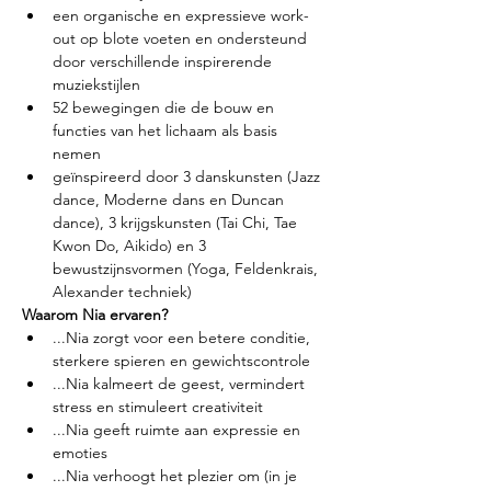
een organische en expressieve work-
out op blote voeten en ondersteund 
door verschillende inspirerende 
muziekstijlen
52 bewegingen die de bouw en 
functies van het lichaam als basis 
nemen
geïnspireerd door 3 danskunsten (Jazz 
dance, Moderne dans en Duncan 
dance), 3 krijgskunsten (Tai Chi, Tae 
Kwon Do, Aikido) en 3 
bewustzijnsvormen (Yoga, Feldenkrais, 
Alexander techniek)
Waarom Nia ervaren?
...Nia zorgt voor een betere conditie, 
sterkere spieren en gewichtscontrole
...Nia kalmeert de geest, vermindert 
stress en stimuleert creativiteit
...Nia geeft ruimte aan expressie en 
emoties
...Nia verhoogt het plezier om (in je 