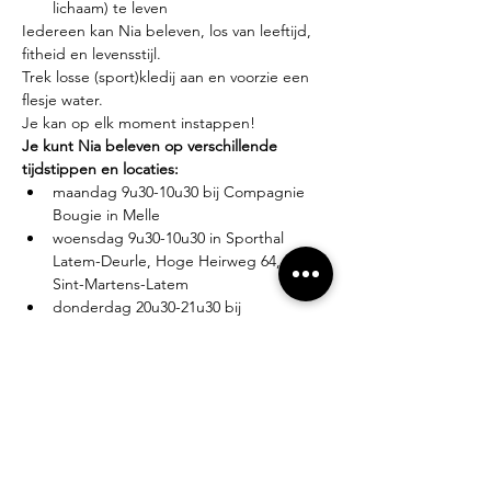
lichaam) te leven
Iedereen kan Nia beleven, los van leeftijd, 
fitheid en levensstijl.
Trek losse (sport)kledij aan en voorzie een 
flesje water.
Je kan op elk moment instappen!
Je kunt Nia beleven op verschillende 
tijdstippen en locaties:
maandag 9u30-10u30 bij Compagnie 
Bougie in Melle
woensdag 9u30-10u30 in Sporthal 
Latem-Deurle, Hoge Heirweg 64, 9830 
Sint-Martens-Latem
donderdag 20u30-21u30 bij 
Compagnie Bougie in Melle
Lesgever?
Eva Zabarylo, eerste Nia-ervaring in 2007, 
gevolgd door de White Belt training in 
2008, Black Belt teacher sinds 2016.
Tarieven?
Proefles: €10