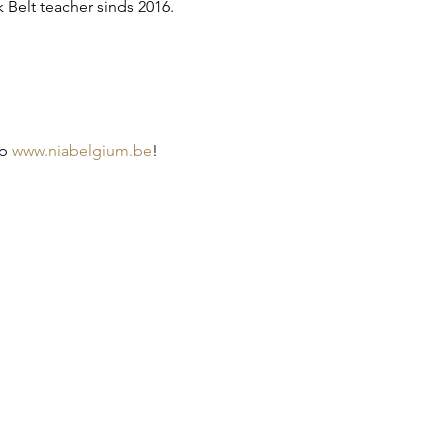
 Belt teacher sinds 2016.
p 
www.niabelgium.be
!