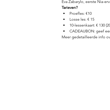
Eva Zabarylo, eerste Nia-erv
Tarieven?
Proefles: €10
Losse les: € 15
10-lessenkaart: € 130 (
CADEAUBON: geef een 
Meer gedetailleerde info ov