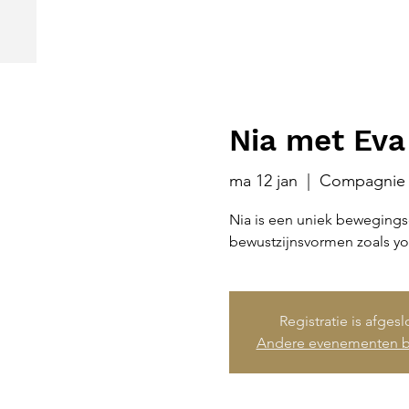
Nia met Eva
ma 12 jan
  |  
Compagnie 
Nia is een uniek bewegings
bewustzijnsvormen zoals yo
Registratie is afges
Andere evenementen b