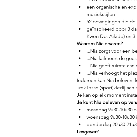
een organische en expr
muziekstijlen
52 bewegingen die de b
geïnspireerd door 3 da
Kwon Do, Aikido) en 3 
Waarom Nia ervaren?
...Nia zorgt voor een b
...Nia kalmeert de geest
...Nia geeft ruimte aan
...Nia verhoogt het plez
Iedereen kan Nia beleven, los
Trek losse (sport)kledij aan 
Je kan op elk moment inst
Je kunt Nia beleven op versc
maandag 9u30-10u30 bi
woensdag 9u30-10u30 i
donderdag 20u30-21u30
Lesgever?