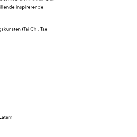
llende inspirerende 
kunsten (Tai Chi, Tae 
-Latem