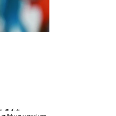
en emoties
uw lichaam centraal staat