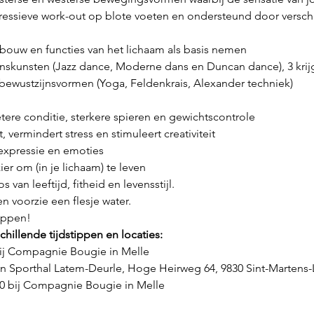
essieve work-out op blote voeten en ondersteund door verschi
ouw en functies van het lichaam als basis nemen
nskunsten (Jazz dance, Moderne dans en Duncan dance), 3 krijgs
bewustzijnsvormen (Yoga, Feldenkrais, Alexander techniek)
etere conditie, sterkere spieren en gewichtscontrole
, vermindert stress en stimuleert creativiteit
 expressie en emoties
ier om (in je lichaam) te leven
 van leeftijd, fitheid en levensstijl.
en voorzie een flesje water.
appen!
hillende tijdstippen en locaties:
j Compagnie Bougie in Melle
n Sporthal Latem-Deurle, Hoge Heirweg 64, 9830 Sint-Martens
 bij Compagnie Bougie in Melle