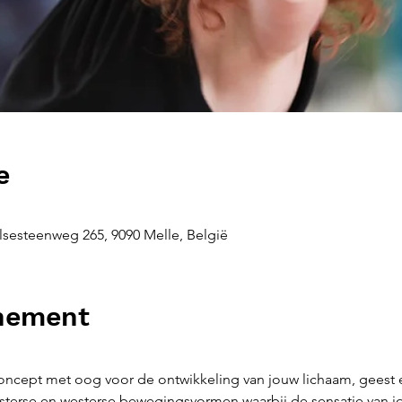
e
sesteenweg 265, 9090 Melle, België
enement
ncept met oog voor de ontwikkeling van jouw lichaam, geest 
terse en westerse bewegingsvormen waarbij de sensatie van jo