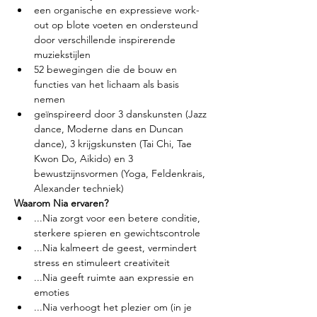
een organische en expressieve work-
out op blote voeten en ondersteund 
door verschillende inspirerende 
muziekstijlen
52 bewegingen die de bouw en 
functies van het lichaam als basis 
nemen
geïnspireerd door 3 danskunsten (Jazz 
dance, Moderne dans en Duncan 
dance), 3 krijgskunsten (Tai Chi, Tae 
Kwon Do, Aikido) en 3 
bewustzijnsvormen (Yoga, Feldenkrais, 
Alexander techniek)
Waarom Nia ervaren?
...Nia zorgt voor een betere conditie, 
sterkere spieren en gewichtscontrole
...Nia kalmeert de geest, vermindert 
stress en stimuleert creativiteit
...Nia geeft ruimte aan expressie en 
emoties
...Nia verhoogt het plezier om (in je 