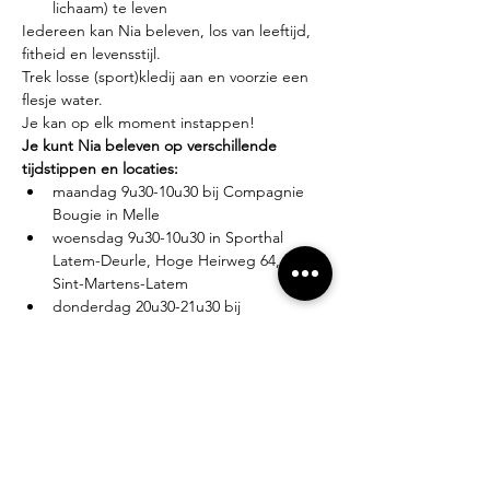
lichaam) te leven
Iedereen kan Nia beleven, los van leeftijd, 
fitheid en levensstijl.
Trek losse (sport)kledij aan en voorzie een 
flesje water.
Je kan op elk moment instappen!
Je kunt Nia beleven op verschillende 
tijdstippen en locaties:
maandag 9u30-10u30 bij Compagnie 
Bougie in Melle
woensdag 9u30-10u30 in Sporthal 
Latem-Deurle, Hoge Heirweg 64, 9830 
Sint-Martens-Latem
donderdag 20u30-21u30 bij 
Compagnie Bougie in Melle
Lesgever?
Eva Zabarylo, eerste Nia-ervaring in 2007, 
gevolgd door de White Belt training in 
2008, Black Belt teacher sinds 2016.
Tarieven?
Proefles: €10