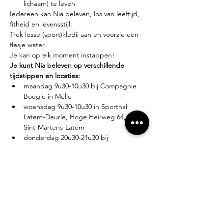
lichaam) te leven
Iedereen kan Nia beleven, los van leeftijd, 
fitheid en levensstijl.
Trek losse (sport)kledij aan en voorzie een 
flesje water.
Je kan op elk moment instappen!
Je kunt Nia beleven op verschillende 
tijdstippen en locaties:
maandag 9u30-10u30 bij Compagnie 
Bougie in Melle
woensdag 9u30-10u30 in Sporthal 
Latem-Deurle, Hoge Heirweg 64, 9830 
Sint-Martens-Latem
donderdag 20u30-21u30 bij 
Compagnie Bougie in Melle
Lesgever?
Eva Zabarylo, eerste Nia-ervaring in 2007, 
gevolgd door de White Belt training in 
2008, Black Belt teacher sinds 2016.
Tarieven?
Proefles: €10