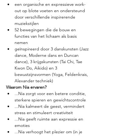
een organische en expressieve work-
out op blote voeten en ondersteund 
door verschillende inspirerende 
muziekstijlen
52 bewegingen die de bouw en 
functies van het lichaam als basis 
nemen
geïnspireerd door 3 danskunsten (Jazz 
dance, Moderne dans en Duncan 
dance), 3 krijgskunsten (Tai Chi, Tae 
Kwon Do, Aikido) en 3 
bewustzijnsvormen (Yoga, Feldenkrais, 
Alexander techniek)
Waarom Nia ervaren?
...Nia zorgt voor een betere conditie, 
sterkere spieren en gewichtscontrole
...Nia kalmeert de geest, vermindert 
stress en stimuleert creativiteit
...Nia geeft ruimte aan expressie en 
emoties
...Nia verhoogt het plezier om (in je 