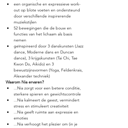
een organische en expressieve work-
out op blote voeten en ondersteund 
door verschillende inspirerende 
muziekstijlen
52 bewegingen die de bouw en 
functies van het lichaam als basis 
nemen
geïnspireerd door 3 danskunsten (Jazz 
dance, Moderne dans en Duncan 
dance), 3 krijgskunsten (Tai Chi, Tae 
Kwon Do, Aikido) en 3 
bewustzijnsvormen (Yoga, Feldenkrais, 
Alexander techniek)
Waarom Nia ervaren?
...Nia zorgt voor een betere conditie, 
sterkere spieren en gewichtscontrole
...Nia kalmeert de geest, vermindert 
stress en stimuleert creativiteit
...Nia geeft ruimte aan expressie en 
emoties
...Nia verhoogt het plezier om (in je 