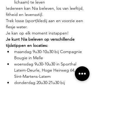
lichaam) te leven
Iedereen kan Nia beleven, los van leeftijd, 
fitheid en levensstijl.
Trek losse (sport)kledij aan en voorzie een 
flesje water.
Je kan op elk moment instappen!
Je kunt Nia beleven op verschillende 
tijdstippen en locaties:
maandag 9u30-10u30 bij Compagnie 
Bougie in Melle
woensdag 9u30-10u30 in Sporthal 
Latem-Deurle, Hoge Heirweg 64, 9830 
Sint-Martens-Latem
donderdag 20u30-21u30 bij 
Compagnie Bougie in Melle
Lesgever?
Eva Zabarylo, eerste Nia-ervaring in 2007, 
gevolgd door de White Belt training in 
2008, Black Belt teacher sinds 2016.
Tarieven?
Proefles: €10