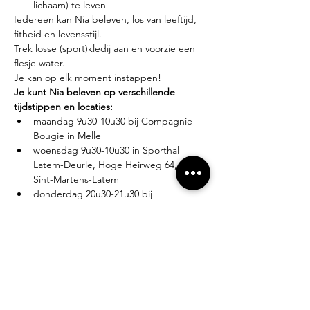
lichaam) te leven
Iedereen kan Nia beleven, los van leeftijd, 
fitheid en levensstijl.
Trek losse (sport)kledij aan en voorzie een 
flesje water.
Je kan op elk moment instappen!
Je kunt Nia beleven op verschillende 
tijdstippen en locaties:
maandag 9u30-10u30 bij Compagnie 
Bougie in Melle
woensdag 9u30-10u30 in Sporthal 
Latem-Deurle, Hoge Heirweg 64, 9830 
Sint-Martens-Latem
donderdag 20u30-21u30 bij 
Compagnie Bougie in Melle
Lesgever?
Eva Zabarylo, eerste Nia-ervaring in 2007, 
gevolgd door de White Belt training in 
2008, Black Belt teacher sinds 2016.
Tarieven?
Proefles: €10