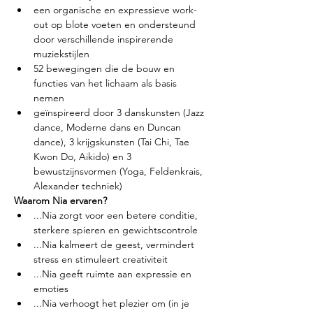
een organische en expressieve work-
out op blote voeten en ondersteund 
door verschillende inspirerende 
muziekstijlen
52 bewegingen die de bouw en 
functies van het lichaam als basis 
nemen
geïnspireerd door 3 danskunsten (Jazz 
dance, Moderne dans en Duncan 
dance), 3 krijgskunsten (Tai Chi, Tae 
Kwon Do, Aikido) en 3 
bewustzijnsvormen (Yoga, Feldenkrais, 
Alexander techniek)
Waarom Nia ervaren?
...Nia zorgt voor een betere conditie, 
sterkere spieren en gewichtscontrole
...Nia kalmeert de geest, vermindert 
stress en stimuleert creativiteit
...Nia geeft ruimte aan expressie en 
emoties
...Nia verhoogt het plezier om (in je 