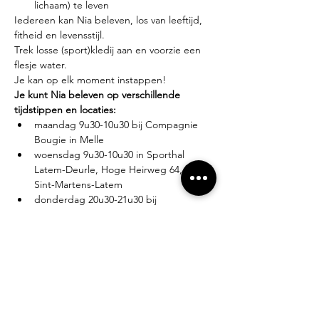
lichaam) te leven
Iedereen kan Nia beleven, los van leeftijd, 
fitheid en levensstijl.
Trek losse (sport)kledij aan en voorzie een 
flesje water.
Je kan op elk moment instappen!
Je kunt Nia beleven op verschillende 
tijdstippen en locaties:
maandag 9u30-10u30 bij Compagnie 
Bougie in Melle
woensdag 9u30-10u30 in Sporthal 
Latem-Deurle, Hoge Heirweg 64, 9830 
Sint-Martens-Latem
donderdag 20u30-21u30 bij 
Compagnie Bougie in Melle
Lesgever?
Eva Zabarylo, eerste Nia-ervaring in 2007, 
gevolgd door de White Belt training in 
2008, Black Belt teacher sinds 2016.
Tarieven?
Proefles: €10