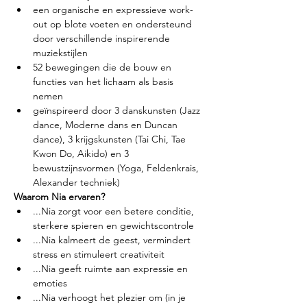
een organische en expressieve work-
out op blote voeten en ondersteund 
door verschillende inspirerende 
muziekstijlen
52 bewegingen die de bouw en 
functies van het lichaam als basis 
nemen
geïnspireerd door 3 danskunsten (Jazz 
dance, Moderne dans en Duncan 
dance), 3 krijgskunsten (Tai Chi, Tae 
Kwon Do, Aikido) en 3 
bewustzijnsvormen (Yoga, Feldenkrais, 
Alexander techniek)
Waarom Nia ervaren?
...Nia zorgt voor een betere conditie, 
sterkere spieren en gewichtscontrole
...Nia kalmeert de geest, vermindert 
stress en stimuleert creativiteit
...Nia geeft ruimte aan expressie en 
emoties
...Nia verhoogt het plezier om (in je 