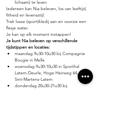
lichaam) te leven
Iedereen kan Nia beleven, los van leeftijd, 
fitheid en levensstijl.
Trek losse (sport)kledij aan en voorzie een 
flesje water.
Je kan op elk moment instappen!
Je kunt Nia beleven op verschillende 
tijdstippen en locaties:
maandag 9u30-10u30 bij Compagnie 
Bougie in Melle
woensdag 9u30-10u30 in Sporthal 
Latem-Deurle, Hoge Heirweg 64, 9830 
Sint-Martens-Latem
donderdag 20u30-21u30 bij 
Compagnie Bougie in Melle
Lesgever?
Eva Zabarylo, eerste Nia-ervaring in 2007, 
gevolgd door de White Belt training in 
2008, Black Belt teacher sinds 2016.
Tarieven?
Proefles: €10