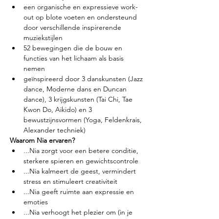
een organische en expressieve work-
out op blote voeten en ondersteund 
door verschillende inspirerende 
muziekstijlen
52 bewegingen die de bouw en 
functies van het lichaam als basis 
nemen
geïnspireerd door 3 danskunsten (Jazz 
dance, Moderne dans en Duncan 
dance), 3 krijgskunsten (Tai Chi, Tae 
Kwon Do, Aikido) en 3 
bewustzijnsvormen (Yoga, Feldenkrais, 
Alexander techniek)
Waarom Nia ervaren?
...Nia zorgt voor een betere conditie, 
sterkere spieren en gewichtscontrole
...Nia kalmeert de geest, vermindert 
stress en stimuleert creativiteit
...Nia geeft ruimte aan expressie en 
emoties
...Nia verhoogt het plezier om (in je 