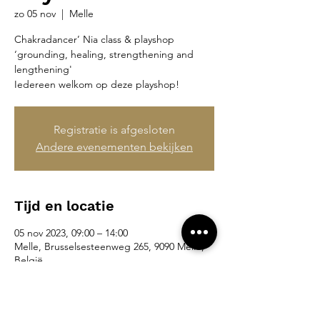
zo 05 nov
  |  
Melle
Chakradancer’ Nia class & playshop
‘grounding, healing, strengthening and
lengthening'
Iedereen welkom op deze playshop!
Registratie is afgesloten
Andere evenementen bekijken
Tijd en locatie
05 nov 2023, 09:00 – 14:00
Melle, Brusselsesteenweg 265, 9090 Melle,
België