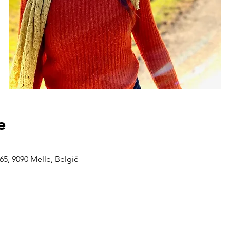
e
5, 9090 Melle, België