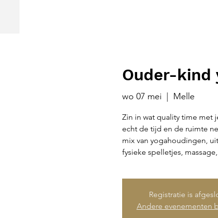
Ouder-kind 
wo 07 mei
  |  
Melle
Zin in wat quality time met 
echt de tijd en de ruimte 
mix van yogahoudingen, ui
fysieke spelletjes, massage
Registratie is afges
Andere evenementen b