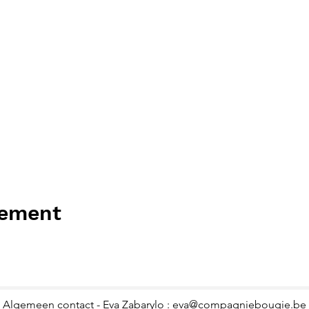
nement
Algemeen contact - Eva Zabarylo :
eva@compagniebougie.be