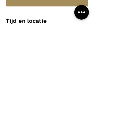
Tijd en locatie
17 jun 2025, 09:30 – 16:30
Merelbeke-Melle, Brusselsesteenweg 265,
9090 Merelbeke-Melle, België
Deel dit evenement
Algemeen contact - Eva Zabarylo :
eva@compagniebougie.be