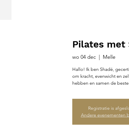
Pilates met
wo 04 dec
  |  
Melle
Hallo! Ik ben Shadé, gecert
om kracht, evenwicht en ze
hebben en samen de beste 
Registratie is afges
Andere evenementen b