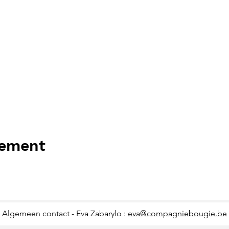
nement
Algemeen contact - Eva Zabarylo :
eva@compagniebougie.be