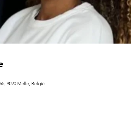
e
5, 9090 Melle, België