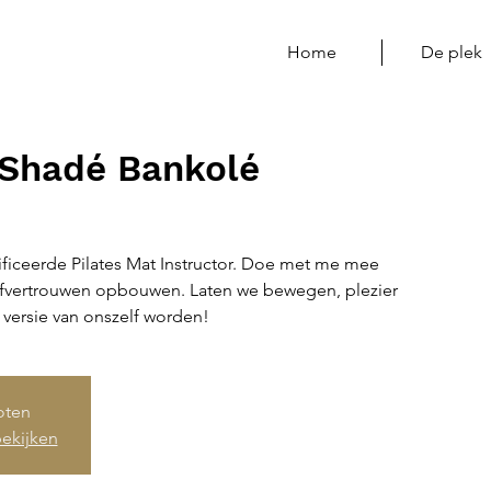
Home
De plek
 Shadé Bankolé
ificeerde Pilates Mat Instructor. Doe met me mee
lfvertrouwen opbouwen. Laten we bewegen, plezier
versie van onszelf worden!
loten
ekijken