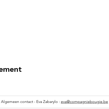
nement
Algemeen contact - Eva Zabarylo :
eva@compagniebougie.be