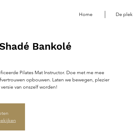
Home
De plek
 Shadé Bankolé
ificeerde Pilates Mat Instructor. Doe met me mee
lfvertrouwen opbouwen. Laten we bewegen, plezier
versie van onszelf worden!
loten
ekijken