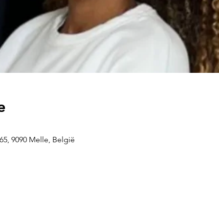
e
5, 9090 Melle, België