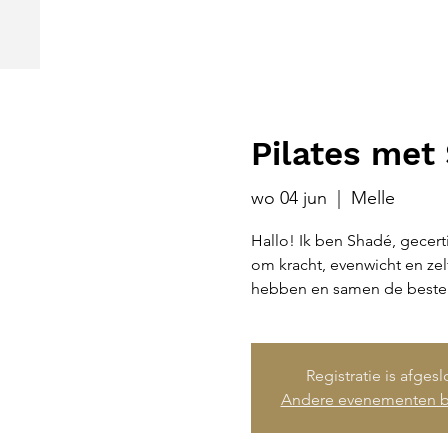
Pilates met
wo 04 jun
  |  
Melle
Hallo! Ik ben Shadé, gecert
om kracht, evenwicht en ze
hebben en samen de beste 
Registratie is afges
Andere evenementen b