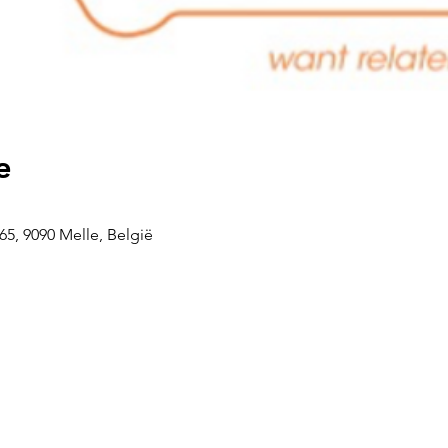
e
5, 9090 Melle, België