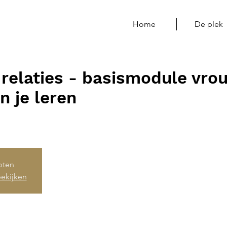
Home
De plek
 relaties - basismodule vr
n je leren
loten
ekijken