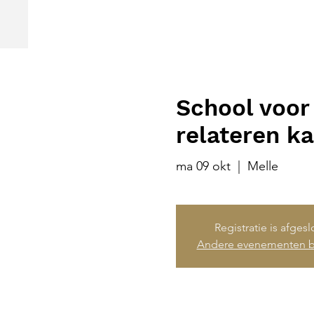
School voor
relateren ka
ma 09 okt
  |  
Melle
Registratie is afges
Andere evenementen b