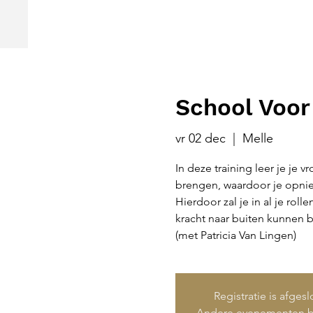
School Voor 
vr 02 dec
  |  
Melle
In deze training leer je je 
brengen, waardoor je opnieu
Hierdoor zal je in al je rolle
kracht naar buiten kunnen 
(met Patricia Van Lingen)
Registratie is afges
Andere evenementen b