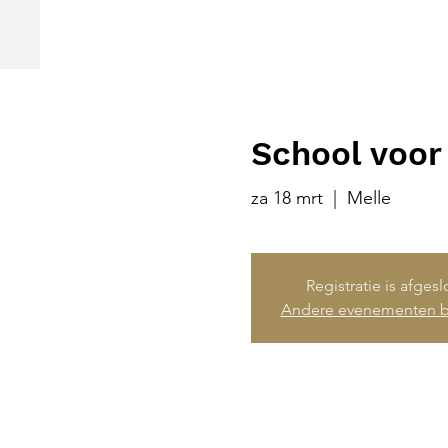
School voor 
za 18 mrt
  |  
Melle
Registratie is afges
Andere evenementen b